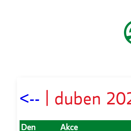
<--
| duben 20
Den
Akce