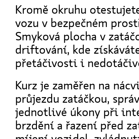
Kromě okruhu otestujete
vozu v bezpečném prost
Smyková plocha v zatáčc
driftování, kde získávát
přetáčivosti i nedotáčiv
Kurz je zaměřen na nácv
průjezdu zatáčkou, sprá
jednotlivé úkony při in
brzdění a řazení před za
míjení vozidel, zvládnut