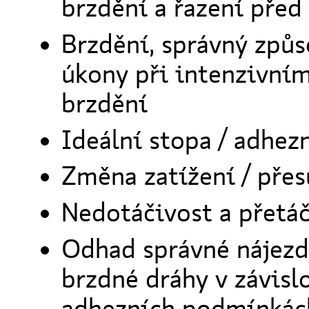
brzdění a řazení před
Brzdění, správný způs
úkony při intenzivním
brzdění
Ideální stopa / adhe
Změna zatížení / přes
Nedotáčivost a přetáč
Odhad správné nájezdo
brzdné dráhy v závislo
adhezních podmínkác