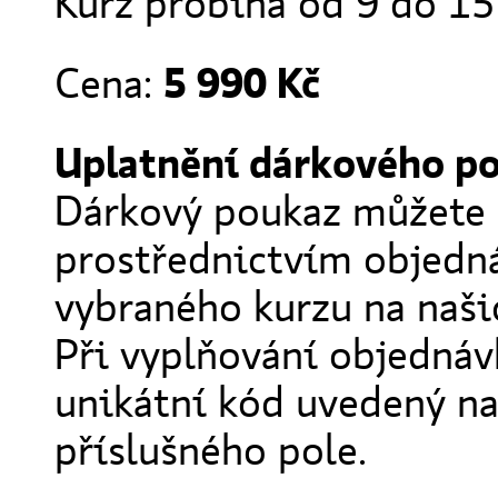
Kurz probíhá od 9 do 15
Cena:
5 990 Kč
Uplatnění dárkového p
Dárkový poukaz můžete 
prostřednictvím objedn
vybraného kurzu na naši
Při vyplňování objednáv
unikátní kód uvedený n
příslušného pole.