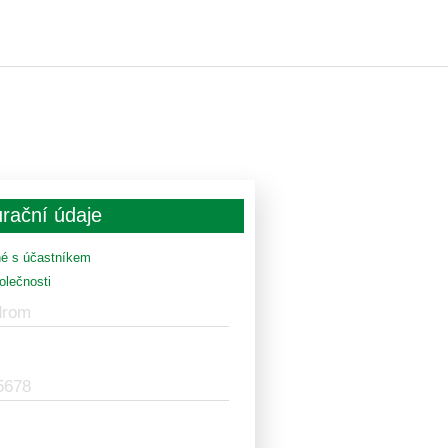
rační údaje
é s účastníkem
olečnosti