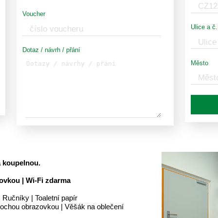
Voucher
Ulice a č.
Dotaz / návrh / přání
Město
a koupelnou.
zovkou | Wi-Fi zdarma
 Ručníky | Toaletní papír
 plochou obrazovkou | Věšák na oblečení