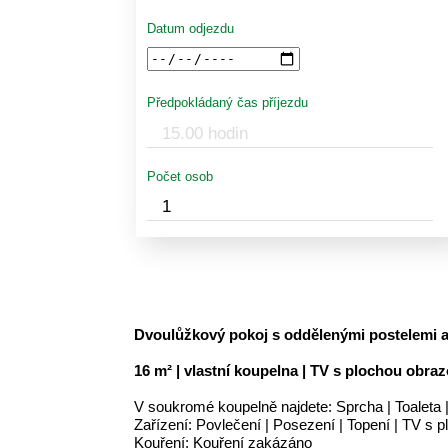
Datum odjezdu
Předpokládaný čas příjezdu
Počet osob
Dvoulůžkový pokoj s oddělenými postelemi 
16 m² | vlastní koupelna | TV s plochou obra
V soukromé koupelně najdete: Sprcha | Toaleta |
Zařízení: Povlečení | Posezení | Topení | TV s
Kouření: Kouření zakázáno