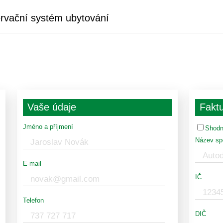
rvační systém ubytování
Vaše údaje
Faktu
Jméno a příjmení
Shodn
Název sp
E-mail
IČ
Telefon
DIČ