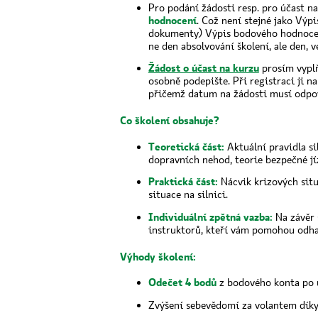
Pro podání žádosti resp. pro účast na
hodnocení
. Což není stejné jako Výpi
dokumenty) Výpis bodového hodnocení
ne den absolvování školení, ale den,
Žádost o účast na kurzu
prosím vyplň
osobně podepište. Při registraci ji 
přičemž datum na žádosti musí odpov
Co školení obsahuje?
Teoretická část:
Aktuální pravidla si
dopravních nehod, teorie bezpečné jí
Praktická část:
Nácvik krizových situ
situace na silnici.
Individuální zpětná vazba:
Na závěr 
instruktorů, kteří vám pomohou odhali
Výhody školení:
Odečet 4 bodů
z bodového konta po ú
Zvýšení sebevědomí za volantem dík