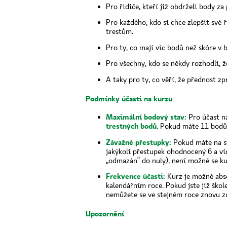
Pro řidiče, kteří již obdrželi body za 
Pro každého, kdo si chce zlepšit své
trestům.
Pro ty, co mají víc bodů než skóre v 
Pro všechny, kdo se někdy rozhodli, ž
A taky pro ty, co věří, že přednost zp
Podmínky účasti na kurzu
Maximální bodový stav:
Pro účast n
trestných bodů
. Pokud máte 11 bodů 
Závažné přestupky:
Pokud máte na 
jakýkoli přestupek ohodnocený 6 a více
„odmazán“ do nuly), není možné se ku
Frekvence účasti:
Kurz je možné abs
kalendářním roce. Pokud jste již škol
nemůžete se ve stejném roce znovu zú
Upozornění