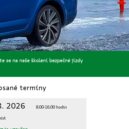
te se na naše školení bezpečné jízdy
sané termíny
8. 2026
8.00-16.00 hodin
íst
z je uzavřen.