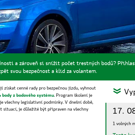
dnosti a zároveň si snížit počet trestných bodů? Přihlas
zpět svou bezpečnost a klid za volantem.
tějí získat cenné rady pro bezpečnou jízdu, vyhnout
Vyp
:
4 body z bodového systému
. Program školení je
e všechny legislativní podmínky. V dnešní době,
17. 0
st situací, je důležité být připraven na všechny
1 volných m
Tento kur