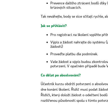
Prevence dalšího ztrácení bodů díky l
krizových situacích.
Tak neváhejte, body se sice sčítají rychle, 
Jak se přihlásit?
Pro registraci na školení vyplňte při
Výpis a žádost nahrajte do systému (
žádosti)
Proveďte platbu dle podmínek.
Vaše žádost a výpis budou zkontrolov
potvrzení. V opačném případě bude V
Co dělat po absolvování?
Účastník kurzu obdrží potvrzení o absolvov
dne konání školení. Řidič musí podat žádos
Řidiči, který doloží žádost o odečtení bodů
rozšířenou působností spolu s tímto potvr