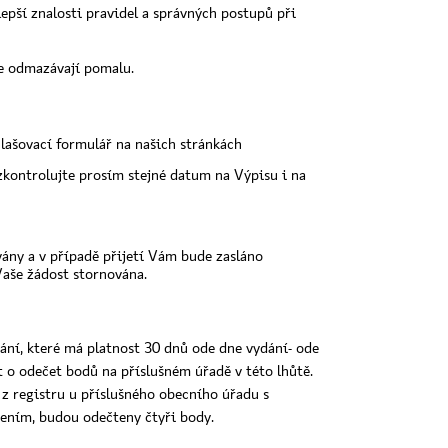
epší znalosti pravidel a správných postupů při
ale odmazávají pomalu.
hlašovací formulář na našich stránkách
zkontrolujte prosím stejné datum na Výpisu i na
ány a v případě přijetí Vám bude zasláno
aše žádost stornována.
ání, které má platnost 30 dnů ode dne vydání- ode
t o odečet bodů na příslušném úřadě v této lhůtě.
 z registru u příslušného obecního úřadu s
zením, budou odečteny čtyři body.