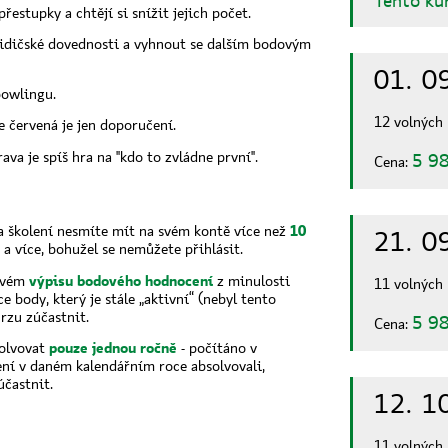
přestupky a chtějí si snížit jejich počet.
 řidičské dovednosti a vyhnout se dalším bodovým
01. 0
bowlingu.
12 volných
e červená je jen doporučení.
rava je spíš hra na "kdo to zvládne první".
5 98
Cena:
a školení nesmíte mít na svém kontě více než
10
21. 0
a více, bohužel se nemůžete přihlásit.
svém
výpisu bodového hodnocení
z minulosti
11 volných
 body, který je stále „aktivní“ (nebyl tento
rzu zúčastnit.
5 98
Cena:
olvovat
pouze jednou ročně
- počítáno v
ení v daném kalendářním roce absolvovali,
častnit.
12. 1
11 volných