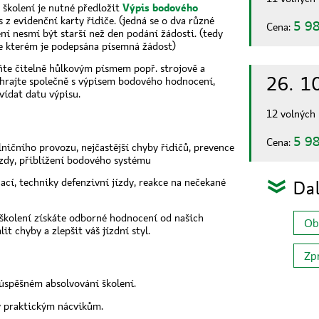
 školení je nutné předložit
Výpis bodového
s z evidenční karty řidiče. (jedná se o dva různé
5 98
Cena:
 nesmí být starší než den podání žádosti. (tedy
 ve kterém je podepsána písemná žádost)
te čitelně hůlkovým písmem popř. strojově a
26. 1
nahrajte společně s výpisem bodového hodnocení,
ídat datu výpisu.
12 volných
5 98
Cena:
lničního provozu, nejčastější chyby řidičů, prevence
zdy, přiblížení bodového systému
ací, techniky defenzivní jízdy, reakce na nečekané
Dal
:
školení získáte odborné hodnocení od našich
Ob
t chyby a zlepšit váš jízdní styl.
Zp
spěšném absolvování školení.
y praktickým nácvikům.