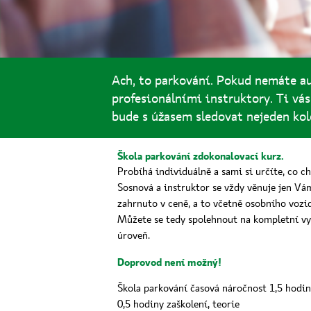
Ach, to parkování. Pokud nemáte aut
profesionálními instruktory. Ti vá
bude s úžasem sledovat nejeden ko
Škola parkování zdokonalovací kurz.
Probíhá individuálně a sami si určíte, co c
Sosnová a instruktor se vždy věnuje jen Vá
zahrnuto v ceně, a to včetně osobního vozid
Můžete se tedy spolehnout na kompletní vyb
úroveň.
Doprovod není možný!
Škola parkování časová náročnost 1,5 hodi
0,5 hodiny zaškolení, teorie