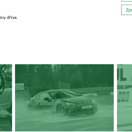
Zp
iny dříve.