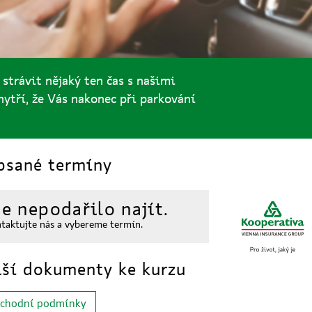
strávit nějaký ten čas s našimi
ytří, že Vás nakonec při parkování
sané termíny
se nepodařilo najít.
taktujte nás a vybereme termín.
ší dokumenty ke kurzu
chodní podmínky